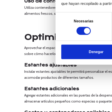
Uso de contenedores y etiquetas
que hayan recopilado a parti
Utiliza contenedores transparentes y etiquétalos clara
alimentos frescos, sino que también aportan un aspecto 
Selección
Necesarias
de
consentimiento
Optimizar el espac
Aprovechar el espacio vertical es esencial para maximiz
Denegar
sobre cómo hacerlo.
Estantes ajustables
Instalar estantes ajustables te permitirá personalizar el 
acomodar productos de diferentes tamaños.
Estantes adicionales
Agregar estantes adicionales en las puertas de la despen
almacenar artículos pequeños como especias o paquete