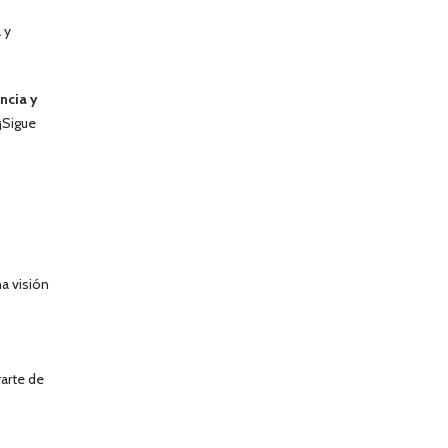
 y
ncia y
 ¡Sigue
na visión
rarte de