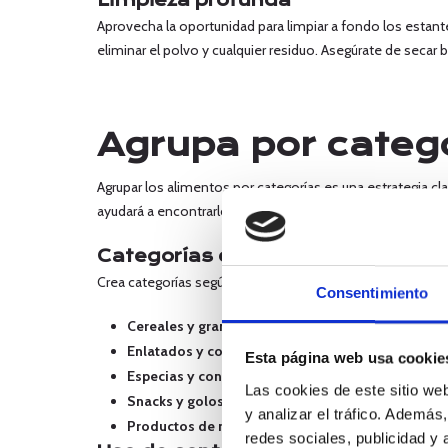
Aprovecha la oportunidad para limpiar a fondo los estan
eliminar el polvo y cualquier residuo. Asegúrate de secar 
Agrupa por categ
Agrupar los alimentos por categorías es una estrategia cl
ayudará a encontrarlos rápidamente y a mantener el orden
Categorías comunes
Crea categorías según los tipos de alimentos y producto
Consentimiento
Cereales y granos
: arroz, pasta, quinoa, avena.
Enlatados y conservas
: salsas, legumbres, frutas e
Esta página web usa cookie
Especias y condimentos
: sal, pimienta, hierbas, ace
Las cookies de este sitio we
Snacks y golosinas
: galletas, frutos secos, chocola
y analizar el tráfico. Ademá
Productos de repostería
: harina, azúcar, levadura, c
redes sociales, publicidad y