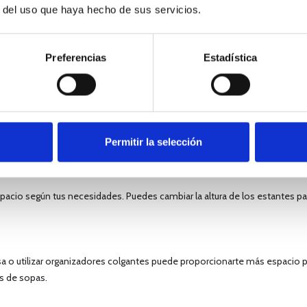
r del uso que haya hecho de sus servicios.
mente para cada categoría. Los contenedores no solo ayudan a mantener l
limpio y uniforme a tu despensa.
Preferencias
Estadística
io vertical
ar la capacidad de almacenamiento de tu despensa. Aquí te damos algunas
Permitir la selección
espacio según tus necesidades. Puedes cambiar la altura de los estantes pa
sa o utilizar organizadores colgantes puede proporcionarte más espacio 
s de sopas.