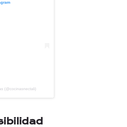
tagram
as (@cocinasnectali)
ibilidad