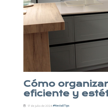
Cómo organiza
eficiente y esté
#NectalíTips
17 de julio de 2024