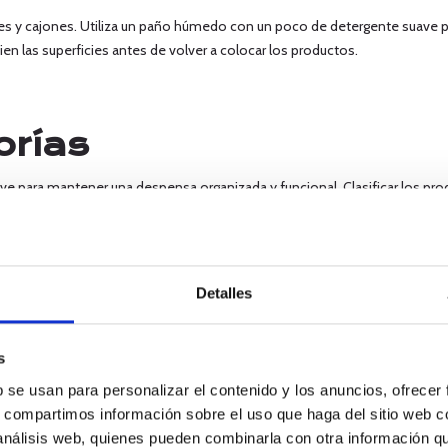
tes y cajones. Utiliza un paño húmedo con un poco de detergente suave p
bien las superficies antes de volver a colocar los productos.
orías
ave para mantener una despensa organizada y funcional. Clasificar los pro
 a largo plazo.
s que tienes. Algunas categorías comunes incluyen:
Detalles
nlatadas.
s
ites.
b se usan para personalizar el contenido y los anuncios, ofrecer
tes.
s, compartimos información sobre el uso que haga del sitio web 
acao.
 análisis web, quienes pueden combinarla con otra información q