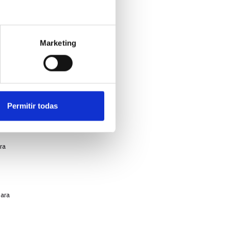
os
Marketing
 ideas
Permitir todas
ra
para