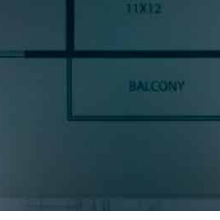
SUSCRÍBETE A NUESTRA
NEWSLETTE
ncias y noticias del sector cocinas, si eres una amante del diseño de coc
prometemos enviarte contenido de mucho valor.
* S