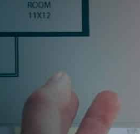
R
inas, o un profesional del sector, déjanos tus datos y
uscribiéndote aceptas nuestra política de privacidad