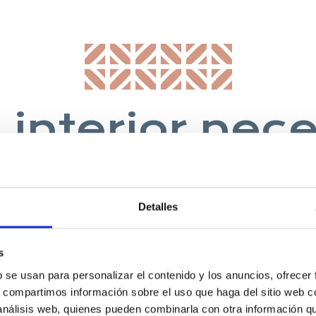
 interior nec
nfortable y u
cocina”
Detalles
s
HERBERT LAWRENCE, 1930, ESCRITOR
b se usan para personalizar el contenido y los anuncios, ofrecer
s, compartimos información sobre el uso que haga del sitio web 
 análisis web, quienes pueden combinarla con otra información q