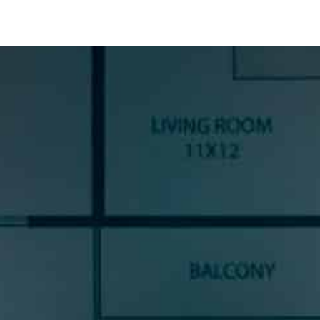
SUSCRÍBETE A NUESTRA
NEWSLETTER
Si quieres estar al día en todas las novedades, tendencias y
noticias del sector cocinas, si eres una amante del diseño de
cocinas, o un profesional del sector, déjanos tus datos y
prometemos enviarte contenido de mucho valor.