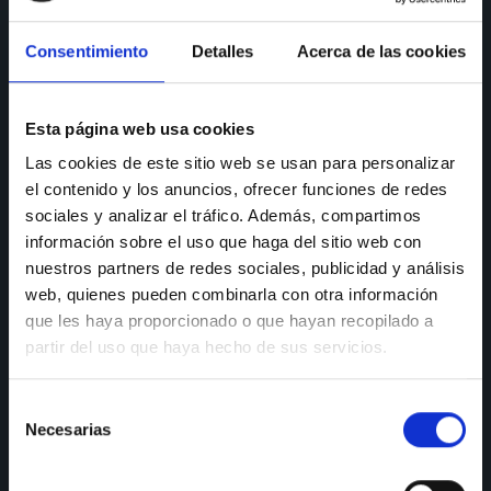
CONSULTAS
Consentimiento
Detalles
Acerca de las cookies
Teléfono de consulta:
91 606 42 43
91 690 96 63
Esta página web usa cookies
Móvil:
636 59 60 42
Las cookies de este sitio web se usan para personalizar
el contenido y los anuncios, ofrecer funciones de redes
E-mail:
info@nectali.com
sociales y analizar el tráfico. Además, compartimos
información sobre el uso que haga del sitio web con
nuestros partners de redes sociales, publicidad y análisis
SHOWROOM
web, quienes pueden combinarla con otra información
que les haya proporcionado o que hayan recopilado a
Timanfaya, 15, 17 y 19
partir del uso que haya hecho de sus servicios.
28970 Humanes de Madrid
Selección
Lunes a viernes:
de 9:30 a 13:30 y de 15:00 a 19:00
Necesarias
Sábados de:
9:30 A 13:30
de
consentimiento