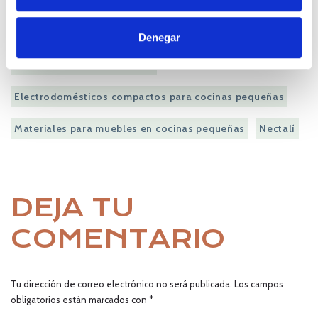
Cómo organizar mi cocina pequeña
Cuáles son los mejores trucos para cocinas pequeñas
Denegar
Decoración cocina pequeña
Electrodomésticos compactos para cocinas pequeñas
Materiales para muebles en cocinas pequeñas
Nectalí
DEJA TU
COMENTARIO
Tu dirección de correo electrónico no será publicada.
Los campos
obligatorios están marcados con
*