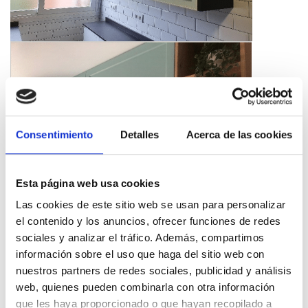
Consentimiento
Detalles
Acerca de las cookies
Esta página web usa cookies
Las cookies de este sitio web se usan para personalizar
el contenido y los anuncios, ofrecer funciones de redes
sociales y analizar el tráfico. Además, compartimos
información sobre el uso que haga del sitio web con
nuestros partners de redes sociales, publicidad y análisis
Para tu cocina pequeña una de las cosas más importantes es el tipo de
material que vas a utilizar para tus muebles. Si quieres saber más sobre
web, quienes pueden combinarla con otra información
qué material elegir para los muebles de cocina,
aquí tienes más
que les haya proporcionado o que hayan recopilado a