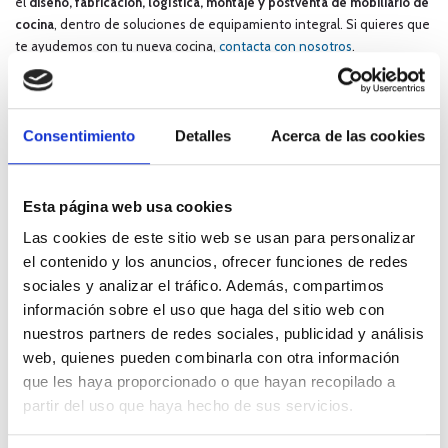
el
diseño, fabricación, logística, montaje y postventa de mobiliario de
cocina
, dentro de soluciones de equipamiento integral. Si quieres que
te ayudemos con tu nueva cocina,
contacta con nosotros
.
Además, disponemos de una
división especializada en profesionales
del interiorismo y la construcción
. Si tienes una
promoción de obra
nueva
entre manos, ¡somos tu aliado perfecto para las cocinas!
Solicita
Consentimiento
Detalles
Acerca de las cookies
más información
sin compromiso.
Esta página web usa cookies
Por:
Nectalí
Las cookies de este sitio web se usan para personalizar
Etiquetas:
el contenido y los anuncios, ofrecer funciones de redes
Fregadero bajo encimera
Fregadero con frente visto
sociales y analizar el tráfico. Además, compartimos
información sobre el uso que haga del sitio web con
Fregadero de dos cubetas
nuestros partners de redes sociales, publicidad y análisis
web, quienes pueden combinarla con otra información
Fregadero en tonos oscuros
que les haya proporcionado o que hayan recopilado a
partir del uso que haya hecho de sus servicios.
Fregadero integrado en la encimera