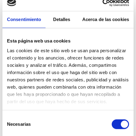
DEJA TU
COMENTARIO
Consentimiento
Detalles
Acerca de las cookies
Esta página web usa cookies
Tu dirección de correo electrónico no será publicada.
Los campos
obligatorios están marcados con
*
Las cookies de este sitio web se usan para personalizar
el contenido y los anuncios, ofrecer funciones de redes
sociales y analizar el tráfico. Además, compartimos
información sobre el uso que haga del sitio web con
nuestros partners de redes sociales, publicidad y análisis
web, quienes pueden combinarla con otra información
que les haya proporcionado o que hayan recopilado a
partir del uso que haya hecho de sus servicios.
Selección
Necesarias
de
consentimiento