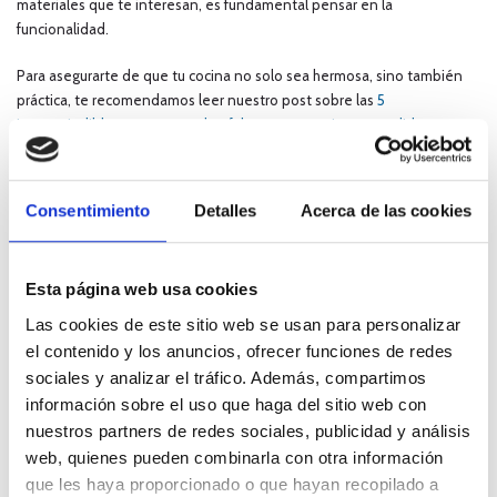
materiales que te interesan, es fundamental pensar en la
funcionalidad.
Para asegurarte de que tu cocina no solo sea hermosa, sino también
práctica, te recomendamos leer nuestro post sobre las
5
imprescindibles que no pueden faltar en tus cocinas a medida
.
Consentimiento
Detalles
Acerca de las cookies
¡
Agenda tu primera cita
con Nectalí y empieza a soñar con tu nueva
cocina
Esta página web usa cookies
Por:
Nectalí
Las cookies de este sitio web se usan para personalizar
el contenido y los anuncios, ofrecer funciones de redes
Etiquetas:
sociales y analizar el tráfico. Además, compartimos
amueblar cocina.
cita cocinas a medida
información sobre el uso que haga del sitio web con
nuestros partners de redes sociales, publicidad y análisis
cocina personalizada
cocina soñada
web, quienes pueden combinarla con otra información
que les haya proporcionado o que hayan recopilado a
Cocinas a medida
diseño cocinas a medida