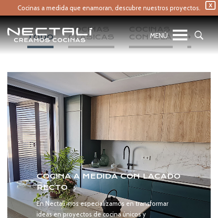
X
Cocinas a medida que enamoran,
descubre nuestros proyectos.
COCINAS 
COCINAS 
TODO
CLÁSICAS
CON ISLA
+
COCINA A MEDIDA CON LACADO
RECTO
En Nectalí, nos especializamos en transformar
ideas en proyectos de cocina únicos y