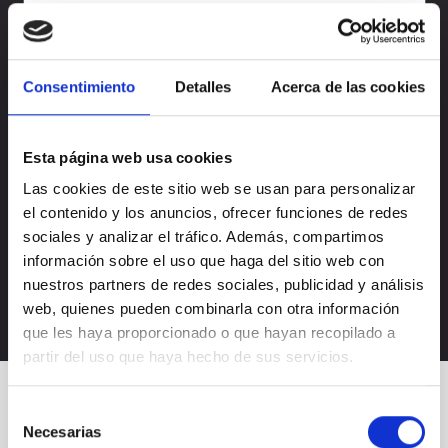
Consentimiento
Detalles
Acerca de las cookies
Esta página web usa cookies
Acepto la
política de privacidad
Las cookies de este sitio web se usan para personalizar
el contenido y los anuncios, ofrecer funciones de redes
Acepto recibir novedades de
Nectali
sociales y analizar el tráfico. Además, compartimos
información sobre el uso que haga del sitio web con
nuestros partners de redes sociales, publicidad y análisis
web, quienes pueden combinarla con otra información
que les haya proporcionado o que hayan recopilado a
partir del uso que haya hecho de sus servicios.
Selección
Necesarias
de