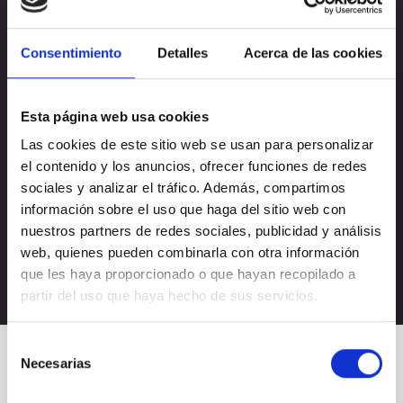
Consentimiento
Detalles
Acerca de las cookies
Esta página web usa cookies
Las cookies de este sitio web se usan para personalizar
el contenido y los anuncios, ofrecer funciones de redes
Acepto la
política de privacidad
sociales y analizar el tráfico. Además, compartimos
Acepto recibir novedades de
Nectali
información sobre el uso que haga del sitio web con
nuestros partners de redes sociales, publicidad y análisis
web, quienes pueden combinarla con otra información
que les haya proporcionado o que hayan recopilado a
partir del uso que haya hecho de sus servicios.
Selección
Necesarias
de
consentimiento