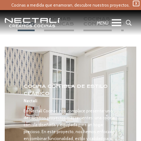
X
Cocinas a medida que enamoran,
descubre nuestros proyectos.
COCINAS 
COCINAS 
TODO
CLÁSICAS
CON ISLA
+
COCINA CON ISLA DE ESTILO
CLÁSICO
Nectalí
En Nectalí Cocinas, nos complace presentar uno
de nuestros proyectos más recientes: una cocina
con isla diseñada y equipada para un hogar
precioso. En este proyecto, nos hemos enfocado
en combinar funcionalidad, estilo y calidad para