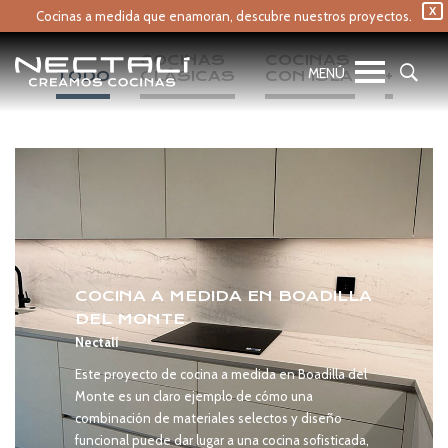
X
Cocinas a medida que enamoran,
descubre nuestros proyectos.
COCINAS 
COCINAS 
TODO
CLÁSICAS
CON ISLA
+
COCINA A MEDIDA EN BOADILLA
DEL MONTE
Nectalí
Este proyecto de cocina a medida en Boadilla del
Monte es un claro ejemplo de cómo una
combinación de materiales selectos y diseño
funcional puede dar lugar a una cocina sofisticada,