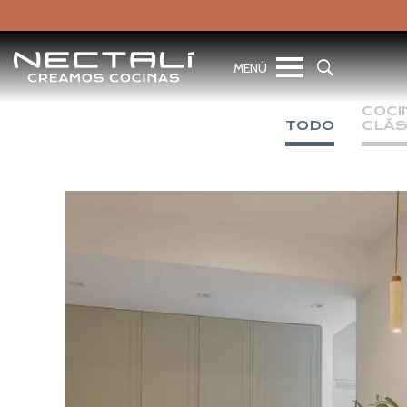
COCI
TODO
CLÁS