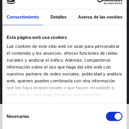
Consentimiento
Detalles
Acerca de las cookies
Esta página web usa cookies
Las cookies de este sitio web se usan para personalizar
el contenido y los anuncios, ofrecer funciones de redes
Acepto la
política de privacidad
sociales y analizar el tráfico. Además, compartimos
Acepto recibir novedades de
Nectali
información sobre el uso que haga del sitio web con
nuestros partners de redes sociales, publicidad y análisis
web, quienes pueden combinarla con otra información
que les haya proporcionado o que hayan recopilado a
partir del uso que haya hecho de sus servicios.
Selección
Necesarias
de
consentimiento