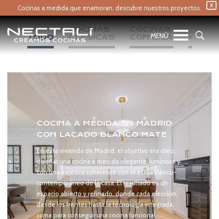
X
Cocinas a medida que enamoran,
descubre nuestros proyectos.
COCINAS 
COCINAS 
TODO
CLÁSICAS
CON ISLA
+
COCINA A MEDIDA EN MADRID
CON LACADO BLANCO MATE
En esta vivienda de Madrid, el objetivo era claro:
diseñar una cocina a medida elegante, luminosa y
con una estética coherente con el estilo clásico-
contemporáneo de la casa. El resultado es un
espacio abierto y refinado, donde cada elección,
desde los frentes hasta la tecnología integrada,
suma para conseguir una cocina funcional,