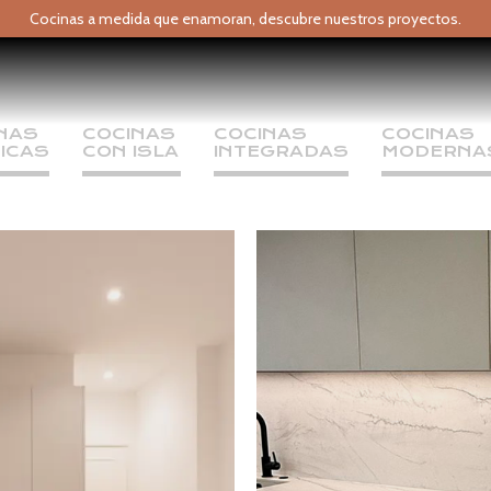
Cocinas a medida que enamoran,
descubre nuestros proyectos.
NAS 
COCINAS 
COCINAS 
COCINAS 
ICAS
CON ISLA
INTEGRADAS
MODERNA