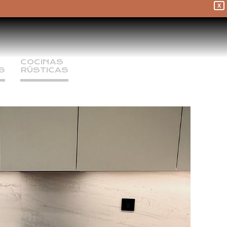
X
COCINAS 
S
RÚSTICAS