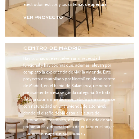
electrodomésticos y los sistemas de apertura.
VER PROYECTO
COCINA INSTALADA EN PLENO
CENTRO DE MADRID
Hay cocinas que resuelven una necesidad
funcional y hay cocinas que, además, elevan por
completo la experiencia de vivir la vivienda. Este
proyecto desarrollado por Nectalí en pleno centro
de Madrid, en el barrio de Salamanca, responde
precisamente a esa segunda categoría. Se trata
de una cocina a medida concebida para integrarse
con naturalidad en una vivienda de alto nivel,
donde el diseño debía estar a la altura del
entorno arquitectónico, del estilo de vida de sus
propietarios y de una forma de entender el hogar
mucho más exigente, sofisticada y