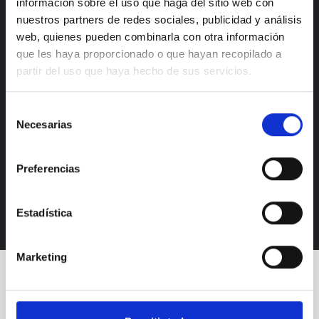
información sobre el uso que haga del sitio web con
nuestros partners de redes sociales, publicidad y análisis
web, quienes pueden combinarla con otra información
que les haya proporcionado o que hayan recopilado a
partir del uso que haya hecho de sus servicios.
Selección
Necesarias
Acepto la
política de privacidad
de
consentimiento
Acepto recibir novedades de
Nectali
Preferencias
Estadística
Marketing