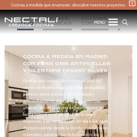
X
Cocinas a medida que enamoran,
descubre nuestros proyectos.
COCINAS 
COCINAS 
TODO
CLÁSICAS
CON ISLA
+
COCINA A MEDIDA EN MADRID
CON FÉNIX GRIS ANTIHUELLAS
Y SILESTONE DESERT SILVER
Diseñar una cocina a medida en un piso del
centro de Madrid exige encontrar el equilibrio
perfecto entre estética, funcionalidad y
aprovechamiento del espacio. En viviendas
urbanas, donde la cocina debe integrarse de
forma natural en el conjunto de la casa y
responder a las necesidades del día a día, cada
decisión cuenta: desde la distribución hasta los
materiales, pasando por la iluminación, los