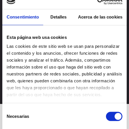
Consentimiento
Detalles
Acerca de las cookies
Esta página web usa cookies
Las cookies de este sitio web se usan para personalizar
el contenido y los anuncios, ofrecer funciones de redes
Acepto la
política de privacidad
sociales y analizar el tráfico. Además, compartimos
Acepto recibir novedades de
Nectali
información sobre el uso que haga del sitio web con
nuestros partners de redes sociales, publicidad y análisis
web, quienes pueden combinarla con otra información
que les haya proporcionado o que hayan recopilado a
partir del uso que haya hecho de sus servicios.
Selección
Necesarias
de
consentimiento