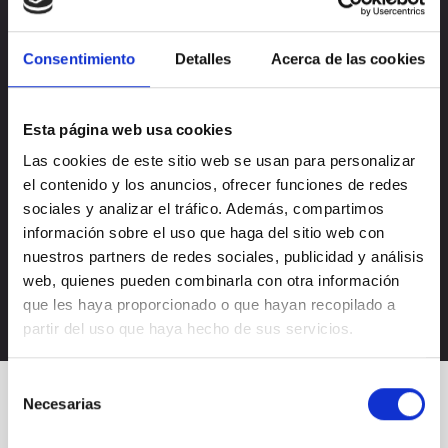
Consentimiento
Detalles
Acerca de las cookies
Esta página web usa cookies
Las cookies de este sitio web se usan para personalizar
el contenido y los anuncios, ofrecer funciones de redes
Acepto la
política de privacidad
sociales y analizar el tráfico. Además, compartimos
Acepto recibir novedades de
Nectali
información sobre el uso que haga del sitio web con
nuestros partners de redes sociales, publicidad y análisis
web, quienes pueden combinarla con otra información
que les haya proporcionado o que hayan recopilado a
partir del uso que haya hecho de sus servicios.
Selección
Necesarias
de
consentimiento