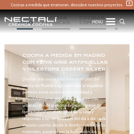
X
Cocinas a medida que enamoran,
descubre nuestros proyectos.
COCINAS 
COCINAS 
TODO
CLÁSICAS
CON ISLA
+
COCINA A MEDIDA EN MADRID
CON FÉNIX GRIS ANTIHUELLAS
Y SILESTONE DESERT SILVER
Diseñar una cocina a medida en un piso del
centro de Madrid exige encontrar el equilibrio
perfecto entre estética, funcionalidad y
aprovechamiento del espacio. En viviendas
urbanas, donde la cocina debe integrarse de
forma natural en el conjunto de la casa y
responder a las necesidades del día a día, cada
decisión cuenta: desde la distribución hasta los
materiales, pasando por la iluminación, los