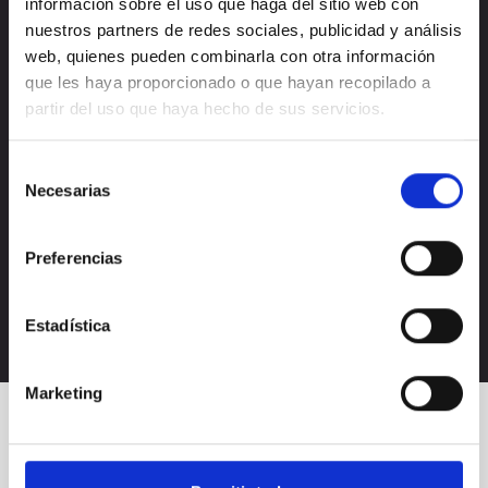
información sobre el uso que haga del sitio web con
nuestros partners de redes sociales, publicidad y análisis
web, quienes pueden combinarla con otra información
que les haya proporcionado o que hayan recopilado a
partir del uso que haya hecho de sus servicios.
Selección
Necesarias
Acepto la
política de privacidad
de
consentimiento
Acepto recibir novedades de
Nectali
Preferencias
Estadística
Marketing