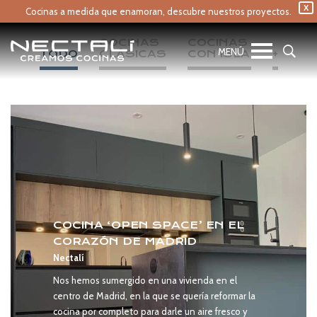
X
Cocinas a medida que enamoran,
descubre nuestros proyectos.
COCINAS 
COCINAS 
TODO
CLÁSICAS
CON ISLA
+
COCINA ‘OPEN SPACE’ EN EL
CORAZÓN DE MADRID
Nectalí
Nos hemos sumergido en una vivienda en el
centro de Madrid, en la que se quería reformar la
cocina por completo para darle un aire fresco y