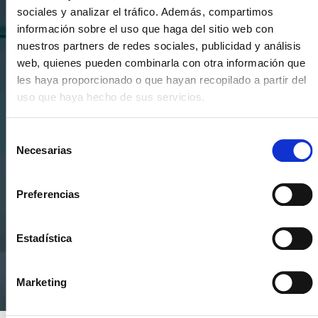
NEWSLETTER
sociales y analizar el tráfico. Además, compartimos
información sobre el uso que haga del sitio web con
Si quieres estar al día en todas las novedades, tendencias y
nuestros partners de redes sociales, publicidad y análisis
noticias del sector cocinas, si eres una amante del diseño de
web, quienes pueden combinarla con otra información que
cocinas, o un profesional del sector, déjanos tus datos y
les haya proporcionado o que hayan recopilado a partir del
prometemos enviarte contenido de mucho valor.
uso que haya hecho de sus servicios.
Selección
Necesarias
de
consentimiento
Preferencias
Estadística
* Suscribiéndote aceptas nuestra política de privacidad
Marketing