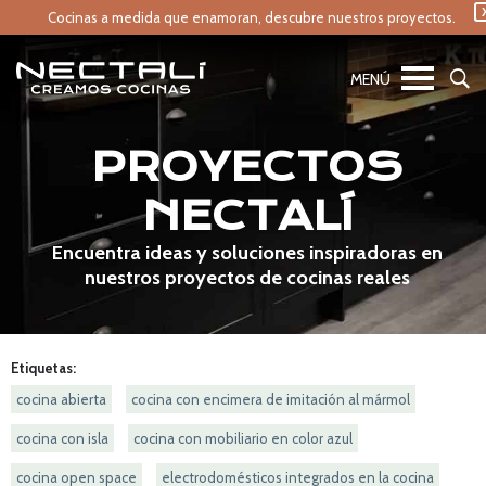
Cocinas a medida que enamoran,
descubre nuestros proyectos.
PROYECTOS
NECTALÍ
Encuentra ideas y soluciones inspiradoras en
nuestros proyectos de cocinas reales
Etiquetas:
cocina abierta
cocina con encimera de imitación al mármol
cocina con isla
cocina con mobiliario en color azul
cocina open space
electrodomésticos integrados en la cocina