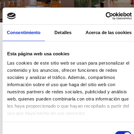
Consentimiento
Detalles
Acerca de las cookies
Esta página web usa cookies
Las cookies de este sitio web se usan para personalizar el
SOLUCIONES A MEDIDA
¿ERES PROFESIONAL?
contenido y los anuncios, ofrecer funciones de redes
sociales y analizar el tráfico. Además, compartimos
información sobre el uso que haga del sitio web con
Si eres interiorista, decorador, reformista o promotor de obra
nuestros partners de redes sociales, publicidad y análisis
nueva, disponemos de un equipo experto en profesionales que
web, quienes pueden combinarla con otra información que
se encargará de atender todas tus necesidades como
profesional.
les haya proporcionado o que hayan recopilado a partir del
uso que haya hecho de sus servicios.
CONSULTAR AHORA →
Selección