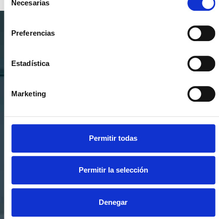
Necesarias
de
consentimiento
Preferencias
SUSCRÍBETE A NUESTRA
NEWSLETTER
Estadística
Si quieres estar al día en todas las novedades, tendencias y
noticias del sector cocinas, si eres una amante del diseño de
Marketing
cocinas, o un profesional del sector, déjanos tus datos y
prometemos enviarte contenido de mucho valor.
Permitir todas
Permitir la selección
Denegar