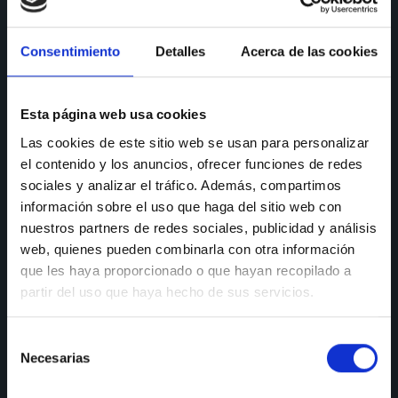
CONSULTAS
Consentimiento
Detalles
Acerca de las cookies
Teléfono de consulta:
91 606 42 43
91 690 96 63
Esta página web usa cookies
Las cookies de este sitio web se usan para personalizar
Móvil:
636 59 60 42
el contenido y los anuncios, ofrecer funciones de redes
E-mail:
info@nectali.com
sociales y analizar el tráfico. Además, compartimos
información sobre el uso que haga del sitio web con
nuestros partners de redes sociales, publicidad y análisis
web, quienes pueden combinarla con otra información
SHOWROOM
que les haya proporcionado o que hayan recopilado a
partir del uso que haya hecho de sus servicios.
Timanfaya, 15, 17 y 19
28970 Humanes de Madrid
Selección
Lunes a viernes:
de 9:30 a 13:30 y de 15:00 a 19:00
Necesarias
de
Sábados de:
9:30 A 13:30
consentimiento