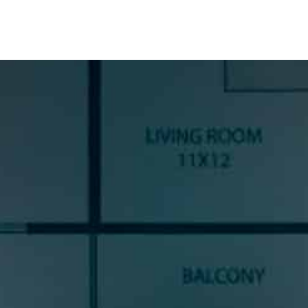
SUSCRÍBETE A NUESTRA
NEWSLETTER
Si quieres estar al día en todas las novedades, tendencias y
noticias del sector cocinas, si eres una amante del diseño de
cocinas, o un profesional del sector, déjanos tus datos y
prometemos enviarte contenido de mucho valor.