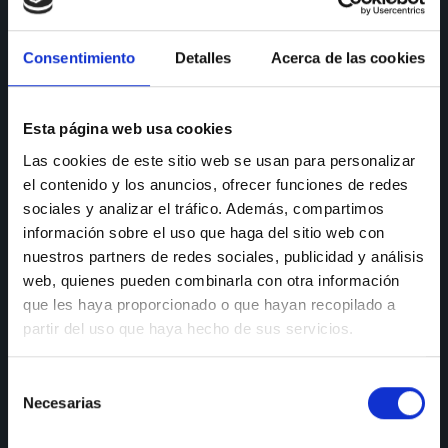
CONSULTAS
Consentimiento
Detalles
Acerca de las cookies
Teléfono de consulta:
91 606 42 43
91 690 96 63
Esta página web usa cookies
Las cookies de este sitio web se usan para personalizar
Móvil:
636 59 60 42
el contenido y los anuncios, ofrecer funciones de redes
E-mail:
info@nectali.com
sociales y analizar el tráfico. Además, compartimos
información sobre el uso que haga del sitio web con
nuestros partners de redes sociales, publicidad y análisis
web, quienes pueden combinarla con otra información
SHOWROOM
que les haya proporcionado o que hayan recopilado a
partir del uso que haya hecho de sus servicios.
Timanfaya, 15, 17 y 19
28970 Humanes de Madrid
Selección
Lunes a viernes:
de 9:30 a 13:30 y de 15:00 a 19:00
Necesarias
de
Sábados de:
9:30 A 13:30
consentimiento