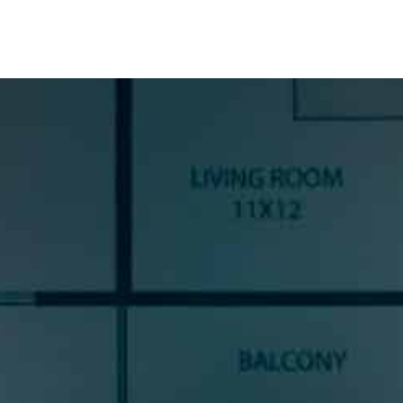
SUSCRÍBETE A NUESTRA
NEWSLETTER
Si quieres estar al día en todas las novedades, tendencias y
noticias del sector cocinas, si eres una amante del diseño de
cocinas, o un profesional del sector, déjanos tus datos y
prometemos enviarte contenido de mucho valor.