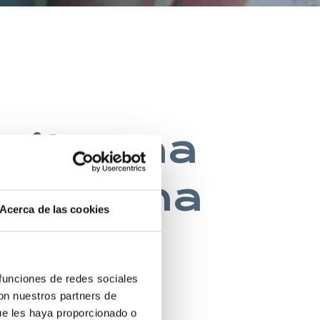
esita una
na buena
Acerca de las cookies
 funciones de redes sociales
 INGLES
con nuestros partners de
ue les haya proporcionado o