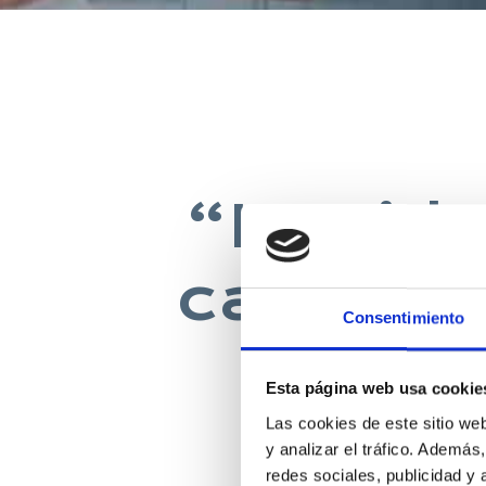
“La vida
casa co
Consentimiento
Esta página web usa cookie
Las cookies de este sitio we
DAVID 
y analizar el tráfico. Ademá
redes sociales, publicidad y