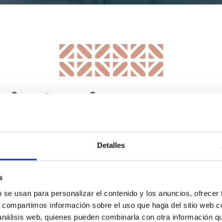
 interior nec
nfortable y u
Detalles
cocina”
s
b se usan para personalizar el contenido y los anuncios, ofrecer
HERBERT LAWRENCE, 1930, ESCRITOR
s, compartimos información sobre el uso que haga del sitio web 
 análisis web, quienes pueden combinarla con otra información q