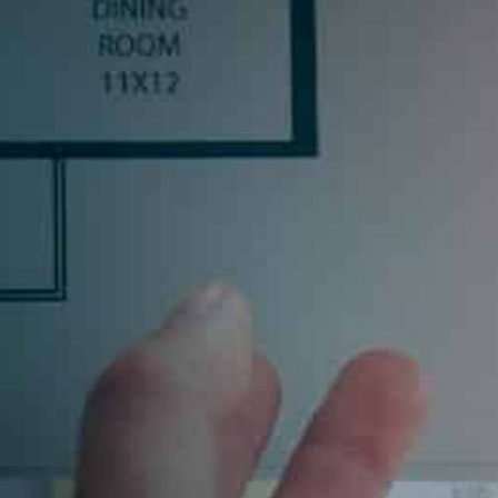
R
inas, o un profesional del sector, déjanos tus datos y
uscribiéndote aceptas nuestra política de privacidad