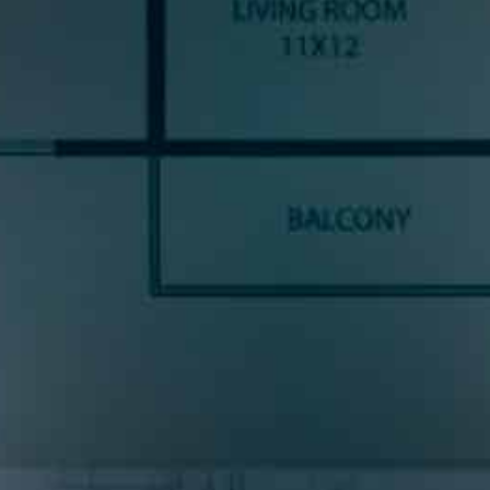
SUSCRÍBETE A NUESTRA
NEWSLETTE
ncias y noticias del sector cocinas, si eres una amante del diseño de coc
prometemos enviarte contenido de mucho valor.
* S