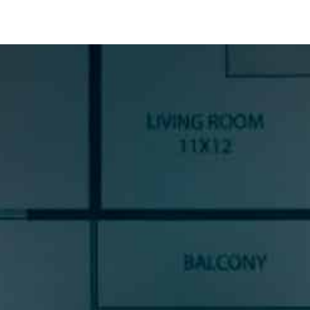
SUSCRÍBETE A NUESTRA
NEWSLETTER
Si quieres estar al día en todas las novedades, tendencias y
noticias del sector cocinas, si eres una amante del diseño de
cocinas, o un profesional del sector, déjanos tus datos y
prometemos enviarte contenido de mucho valor.