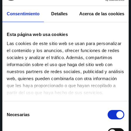
CONSULTAS
Consentimiento
Detalles
Acerca de las cookies
Teléfono de consulta:
91 606 42 43
91 690 96 63
Esta página web usa cookies
Móvil:
636 59 60 42
Las cookies de este sitio web se usan para personalizar
el contenido y los anuncios, ofrecer funciones de redes
E-mail:
info@nectali.com
sociales y analizar el tráfico. Además, compartimos
información sobre el uso que haga del sitio web con
nuestros partners de redes sociales, publicidad y análisis
SHOWROOM
web, quienes pueden combinarla con otra información
que les haya proporcionado o que hayan recopilado a
Timanfaya, 15, 17 y 19
partir del uso que haya hecho de sus servicios.
28970 Humanes de Madrid
Selección
Lunes a viernes:
de 9:30 a 13:30 y de 15:00 a 19:00
Necesarias
Sábados de:
9:30 A 13:30
de
consentimiento