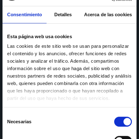
CONSULTAS
Consentimiento
Detalles
Acerca de las cookies
Teléfono de consulta:
91 606 42 43
91 690 96 63
Esta página web usa cookies
Móvil:
636 59 60 42
Las cookies de este sitio web se usan para personalizar
el contenido y los anuncios, ofrecer funciones de redes
E-mail:
info@nectali.com
sociales y analizar el tráfico. Además, compartimos
información sobre el uso que haga del sitio web con
nuestros partners de redes sociales, publicidad y análisis
SHOWROOM
web, quienes pueden combinarla con otra información
que les haya proporcionado o que hayan recopilado a
Timanfaya, 15, 17 y 19
partir del uso que haya hecho de sus servicios.
28970 Humanes de Madrid
Selección
Lunes a viernes:
de 9:30 a 13:30 y de 15:00 a 19:00
Necesarias
Sábados de:
9:30 A 13:30
de
consentimiento