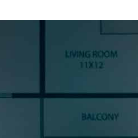
SUSCRÍBETE A NUESTRA
NEWSLETTER
Si quieres estar al día en todas las novedades, tendencias y
noticias del sector cocinas, si eres una amante del diseño de
cocinas, o un profesional del sector, déjanos tus datos y
prometemos enviarte contenido de mucho valor.