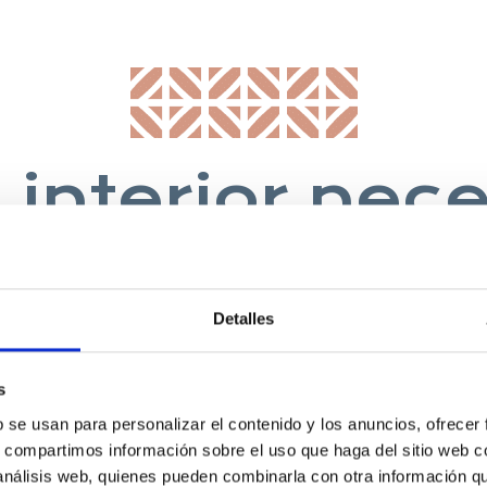
 interior nec
nfortable y u
cocina”
Detalles
s
HERBERT LAWRENCE, 1930, ESCRITOR
b se usan para personalizar el contenido y los anuncios, ofrecer
s, compartimos información sobre el uso que haga del sitio web 
 análisis web, quienes pueden combinarla con otra información q