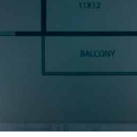
SUSCRÍBETE A NUESTRA
NEWSLETTE
ncias y noticias del sector cocinas, si eres una amante del diseño de coc
prometemos enviarte contenido de mucho valor.
* S