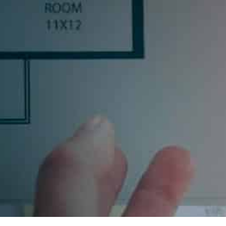
R
inas, o un profesional del sector, déjanos tus datos y
uscribiéndote aceptas nuestra política de privacidad