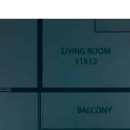
SUSCRÍBETE A NUESTRA
NEWSLETTER
Si quieres estar al día en todas las novedades, tendencias y
noticias del sector cocinas, si eres una amante del diseño de
cocinas, o un profesional del sector, déjanos tus datos y
prometemos enviarte contenido de mucho valor.