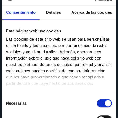
CONSULTAS
Consentimiento
Detalles
Acerca de las cookies
Teléfono de consulta:
91 606 42 43
91 690 96 63
Esta página web usa cookies
Móvil:
636 59 60 42
Las cookies de este sitio web se usan para personalizar
el contenido y los anuncios, ofrecer funciones de redes
E-mail:
info@nectali.com
sociales y analizar el tráfico. Además, compartimos
información sobre el uso que haga del sitio web con
nuestros partners de redes sociales, publicidad y análisis
SHOWROOM
web, quienes pueden combinarla con otra información
que les haya proporcionado o que hayan recopilado a
Timanfaya, 15, 17 y 19
partir del uso que haya hecho de sus servicios.
28970 Humanes de Madrid
Selección
Lunes a viernes:
de 9:30 a 13:30 y de 15:00 a 19:00
Necesarias
Sábados de:
9:30 A 13:30
de
consentimiento