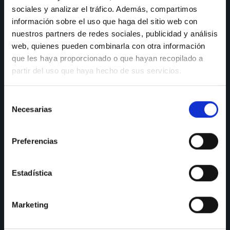
Y si quieres que te ayudemos en el diseño de tu cocina, ¡no
sociales y analizar el tráfico. Además, compartimos
olvides reservar tu cita en nuestro showroom!
información sobre el uso que haga del sitio web con
nuestros partners de redes sociales, publicidad y análisis
web, quienes pueden combinarla con otra información
CONSULTAS
que les haya proporcionado o que hayan recopilado a
partir del uso que haya hecho de sus servicios.
Teléfono de consulta:
91 606 42 43
91 690 96 63
Selección
Necesarias
de
Móvil:
636 59 60 42
consentimiento
E-mail:
info@nectali.com
Preferencias
Estadística
SHOWROOM
Marketing
Timanfaya, 15, 17 y 19
28970 Humanes de Madrid