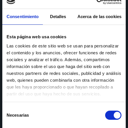
CONSULTAS
Consentimiento
Detalles
Acerca de las cookies
Teléfono de consulta:
91 606 42 43
91 690 96 63
Esta página web usa cookies
Las cookies de este sitio web se usan para personalizar
Móvil:
636 59 60 42
el contenido y los anuncios, ofrecer funciones de redes
E-mail:
info@nectali.com
sociales y analizar el tráfico. Además, compartimos
información sobre el uso que haga del sitio web con
nuestros partners de redes sociales, publicidad y análisis
web, quienes pueden combinarla con otra información
SHOWROOM
que les haya proporcionado o que hayan recopilado a
partir del uso que haya hecho de sus servicios.
Timanfaya, 15, 17 y 19
28970 Humanes de Madrid
Selección
Lunes a viernes:
de 9:30 a 13:30 y de 15:00 a 19:00
Necesarias
de
Sábados de:
9:30 A 13:30
consentimiento