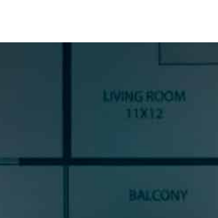
SUSCRÍBETE A NUESTRA
NEWSLETTER
Si quieres estar al día en todas las novedades, tendencias y
noticias del sector cocinas, si eres una amante del diseño de
cocinas, o un profesional del sector, déjanos tus datos y
prometemos enviarte contenido de mucho valor.