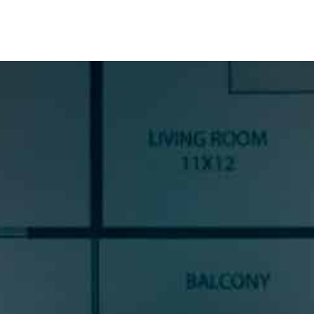
SUSCRÍBETE A NUESTRA
NEWSLETTER
Si quieres estar al día en todas las novedades, tendencias y
noticias del sector cocinas, si eres una amante del diseño de
cocinas, o un profesional del sector, déjanos tus datos y
prometemos enviarte contenido de mucho valor.