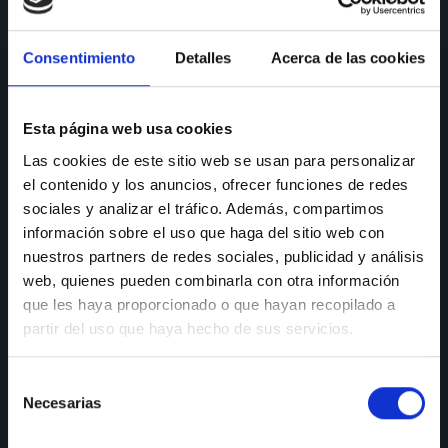
CONSULTAS
Consentimiento
Detalles
Acerca de las cookies
Teléfono de consulta:
91 606 42 43
91 690 96 63
Esta página web usa cookies
Las cookies de este sitio web se usan para personalizar
Móvil:
636 59 60 42
el contenido y los anuncios, ofrecer funciones de redes
E-mail:
info@nectali.com
sociales y analizar el tráfico. Además, compartimos
información sobre el uso que haga del sitio web con
nuestros partners de redes sociales, publicidad y análisis
web, quienes pueden combinarla con otra información
SHOWROOM
que les haya proporcionado o que hayan recopilado a
partir del uso que haya hecho de sus servicios.
Timanfaya, 15, 17 y 19
28970 Humanes de Madrid
Selección
Lunes a viernes:
de 9:30 a 13:30 y de 15:00 a 19:00
Necesarias
de
Sábados de:
9:30 A 13:30
consentimiento