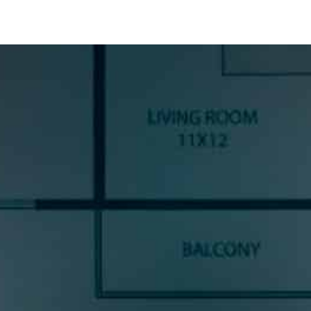
SUSCRÍBETE A NUESTRA
NEWSLETTER
Si quieres estar al día en todas las novedades, tendencias y
noticias del sector cocinas, si eres una amante del diseño de
cocinas, o un profesional del sector, déjanos tus datos y
prometemos enviarte contenido de mucho valor.