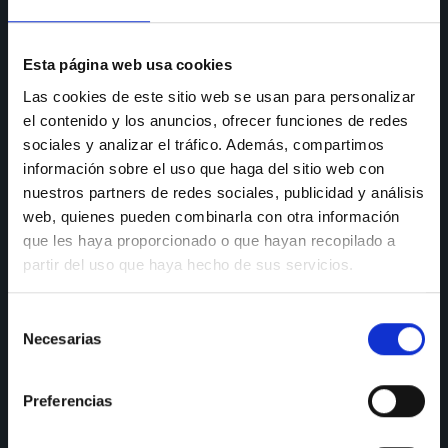
91 606 42 43
91 690 96 63
Esta página web usa cookies
Móvil:
636 59 60 42
Las cookies de este sitio web se usan para personalizar
E-mail:
info@nectali.com
el contenido y los anuncios, ofrecer funciones de redes
sociales y analizar el tráfico. Además, compartimos
información sobre el uso que haga del sitio web con
nuestros partners de redes sociales, publicidad y análisis
SHOWROOM
web, quienes pueden combinarla con otra información
Timanfaya, 15, 17 y 19
que les haya proporcionado o que hayan recopilado a
28970 Humanes de Madrid
partir del uso que haya hecho de sus servicios.
Lunes a viernes:
de 9:30 a 13:30 y de 15:00 a 19:00
Selección
Sábados de:
9:30 A 13:30
Necesarias
de
consentimiento
SÍGUENOS
Preferencias
Instagram
LinkedIn