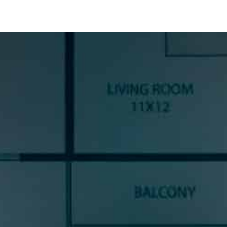
SUSCRÍBETE A NUESTRA
NEWSLETTER
Si quieres estar al día en todas las novedades, tendencias y
noticias del sector cocinas, si eres una amante del diseño de
cocinas, o un profesional del sector, déjanos tus datos y
prometemos enviarte contenido de mucho valor.