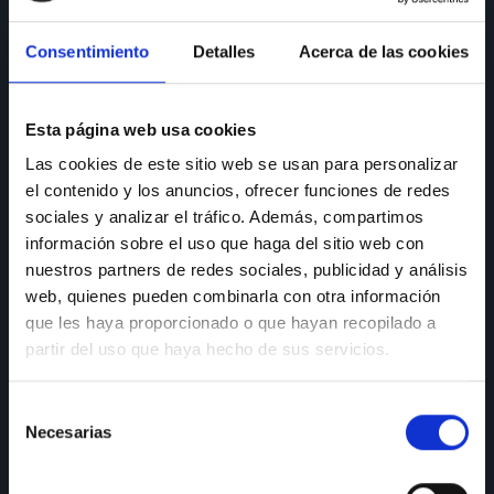
CONSULTAS
Consentimiento
Detalles
Acerca de las cookies
Teléfono de consulta:
91 606 42 43
91 690 96 63
Esta página web usa cookies
Móvil:
636 59 60 42
Las cookies de este sitio web se usan para personalizar
el contenido y los anuncios, ofrecer funciones de redes
E-mail:
info@nectali.com
sociales y analizar el tráfico. Además, compartimos
información sobre el uso que haga del sitio web con
nuestros partners de redes sociales, publicidad y análisis
SHOWROOM
web, quienes pueden combinarla con otra información
que les haya proporcionado o que hayan recopilado a
Timanfaya, 15, 17 y 19
partir del uso que haya hecho de sus servicios.
28970 Humanes de Madrid
Selección
Lunes a viernes:
de 9:30 a 13:30 y de 15:00 a 19:00
Necesarias
Sábados de:
9:30 A 13:30
de
consentimiento