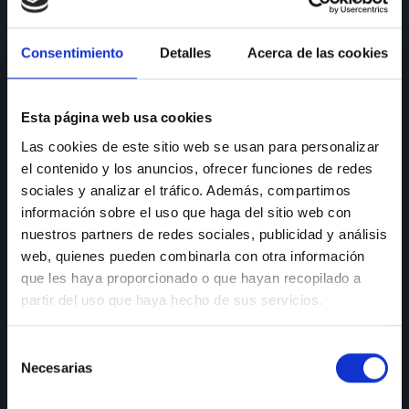
CONSULTAS
Consentimiento
Detalles
Acerca de las cookies
Teléfono de consulta:
91 606 42 43
91 690 96 63
Esta página web usa cookies
Las cookies de este sitio web se usan para personalizar
Móvil:
636 59 60 42
el contenido y los anuncios, ofrecer funciones de redes
E-mail:
info@nectali.com
sociales y analizar el tráfico. Además, compartimos
información sobre el uso que haga del sitio web con
nuestros partners de redes sociales, publicidad y análisis
web, quienes pueden combinarla con otra información
SHOWROOM
que les haya proporcionado o que hayan recopilado a
partir del uso que haya hecho de sus servicios.
Timanfaya, 15, 17 y 19
28970 Humanes de Madrid
Selección
Lunes a viernes:
de 9:30 a 13:30 y de 15:00 a 19:00
Necesarias
de
Sábados de:
9:30 A 13:30
consentimiento