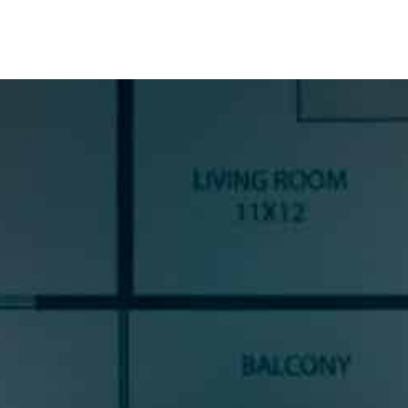
SUSCRÍBETE A NUESTRA
NEWSLETTER
Si quieres estar al día en todas las novedades, tendencias y
noticias del sector cocinas, si eres una amante del diseño de
cocinas, o un profesional del sector, déjanos tus datos y
prometemos enviarte contenido de mucho valor.