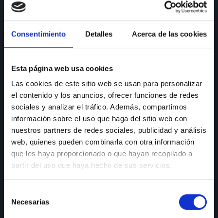
CONSULTAS
Consentimiento
Detalles
Acerca de las cookies
Teléfono de consulta:
91 606 42 43
Esta página web usa cookies
91 690 96 63
Las cookies de este sitio web se usan para personalizar
Móvil:
636 59 60 42
el contenido y los anuncios, ofrecer funciones de redes
sociales y analizar el tráfico. Además, compartimos
E-mail:
info@nectali.com
información sobre el uso que haga del sitio web con
nuestros partners de redes sociales, publicidad y análisis
web, quienes pueden combinarla con otra información
SHOWROOM
que les haya proporcionado o que hayan recopilado a
partir del uso que haya hecho de sus servicios.
Timanfaya, 15, 17 y 19
28970 Humanes de Madrid
Selección
Necesarias
de
Lunes a viernes:
de 9:30 a 13:30 y de 15:00 a 19:00
Sábados de:
9:30 A 13:30
consentimiento