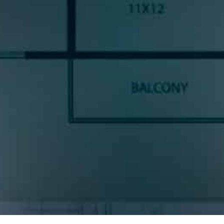
SUSCRÍBETE A NUESTRA
NEWSLETTE
ncias y noticias del sector cocinas, si eres una amante del diseño de coc
prometemos enviarte contenido de mucho valor.
* S