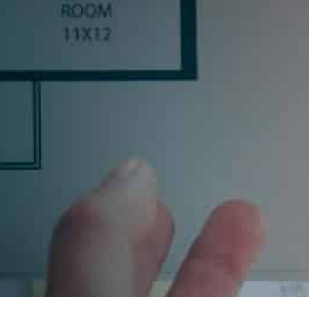
R
inas, o un profesional del sector, déjanos tus datos y
uscribiéndote aceptas nuestra política de privacidad