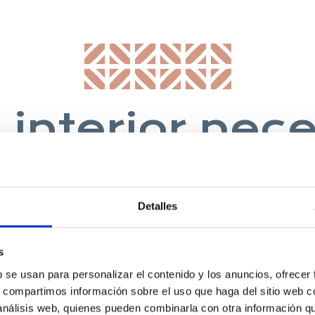
 interior nec
nfortable y u
cocina”
Detalles
s
HERBERT LAWRENCE, 1930, ESCRITOR
b se usan para personalizar el contenido y los anuncios, ofrecer
s, compartimos información sobre el uso que haga del sitio web 
 análisis web, quienes pueden combinarla con otra información q