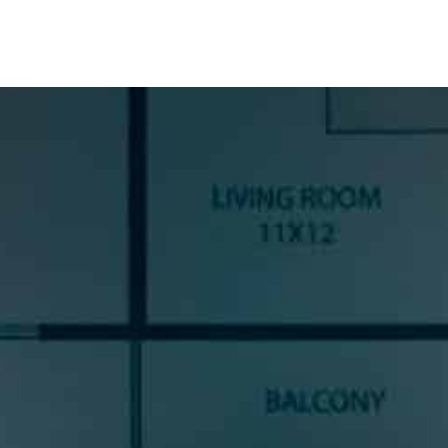
SUSCRÍBETE A NUESTRA
NEWSLETTER
Si quieres estar al día en todas las novedades, tendencias y
noticias del sector cocinas, si eres una amante del diseño de
cocinas, o un profesional del sector, déjanos tus datos y
prometemos enviarte contenido de mucho valor.