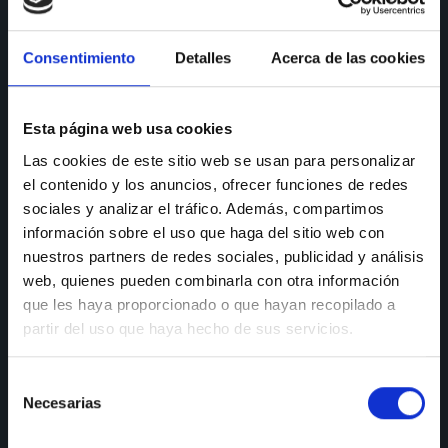
CONSULTAS
Consentimiento
Detalles
Acerca de las cookies
Teléfono de consulta:
91 606 42 43
91 690 96 63
Esta página web usa cookies
Las cookies de este sitio web se usan para personalizar
Móvil:
636 59 60 42
el contenido y los anuncios, ofrecer funciones de redes
E-mail:
info@nectali.com
sociales y analizar el tráfico. Además, compartimos
información sobre el uso que haga del sitio web con
nuestros partners de redes sociales, publicidad y análisis
web, quienes pueden combinarla con otra información
SHOWROOM
que les haya proporcionado o que hayan recopilado a
partir del uso que haya hecho de sus servicios.
Timanfaya, 15, 17 y 19
28970 Humanes de Madrid
Selección
Lunes a viernes:
de 9:30 a 13:30 y de 15:00 a 19:00
Necesarias
de
Sábados de:
9:30 A 13:30
consentimiento