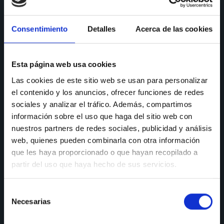
CONSULTAS
Consentimiento
Detalles
Acerca de las cookies
Teléfono de consulta:
91 606 42 43
91 690 96 63
Esta página web usa cookies
Las cookies de este sitio web se usan para personalizar
Móvil:
636 59 60 42
el contenido y los anuncios, ofrecer funciones de redes
E-mail:
info@nectali.com
sociales y analizar el tráfico. Además, compartimos
información sobre el uso que haga del sitio web con
nuestros partners de redes sociales, publicidad y análisis
web, quienes pueden combinarla con otra información
SHOWROOM
que les haya proporcionado o que hayan recopilado a
partir del uso que haya hecho de sus servicios.
Timanfaya, 15, 17 y 19
28970 Humanes de Madrid
Selección
Lunes a viernes:
de 9:30 a 13:30 y de 15:00 a 19:00
Necesarias
de
Sábados de:
9:30 A 13:30
consentimiento