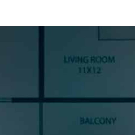
SUSCRÍBETE A NUESTRA
NEWSLETTER
Si quieres estar al día en todas las novedades, tendencias y
noticias del sector cocinas, si eres una amante del diseño de
cocinas, o un profesional del sector, déjanos tus datos y
prometemos enviarte contenido de mucho valor.