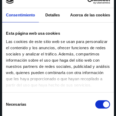
CONSULTAS
Consentimiento
Detalles
Acerca de las cookies
Teléfono de consulta:
91 606 42 43
91 690 96 63
Esta página web usa cookies
Las cookies de este sitio web se usan para personalizar
Móvil:
636 59 60 42
el contenido y los anuncios, ofrecer funciones de redes
E-mail:
info@nectali.com
sociales y analizar el tráfico. Además, compartimos
información sobre el uso que haga del sitio web con
nuestros partners de redes sociales, publicidad y análisis
web, quienes pueden combinarla con otra información
SHOWROOM
que les haya proporcionado o que hayan recopilado a
partir del uso que haya hecho de sus servicios.
Timanfaya, 15, 17 y 19
28970 Humanes de Madrid
Selección
Lunes a viernes:
de 9:30 a 13:30 y de 15:00 a 19:00
Necesarias
de
Sábados de:
9:30 A 13:30
consentimiento