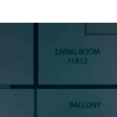
SUSCRÍBETE A NUESTRA
NEWSLETTER
Si quieres estar al día en todas las novedades, tendencias y
noticias del sector cocinas, si eres una amante del diseño de
cocinas, o un profesional del sector, déjanos tus datos y
prometemos enviarte contenido de mucho valor.