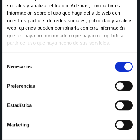
Y si quieres que te ayudemos en el diseño de tu cocina, ¡no
sociales y analizar el tráfico. Además, compartimos
olvides reservar tu cita en nuestro showroom!
información sobre el uso que haga del sitio web con
nuestros partners de redes sociales, publicidad y análisis
web, quienes pueden combinarla con otra información
CONSULTAS
que les haya proporcionado o que hayan recopilado a
partir del uso que haya hecho de sus servicios.
Teléfono de consulta:
91 606 42 43
91 690 96 63
Selección
Necesarias
de
Móvil:
636 59 60 42
consentimiento
E-mail:
info@nectali.com
Preferencias
Estadística
SHOWROOM
Marketing
Timanfaya, 15, 17 y 19
28970 Humanes de Madrid