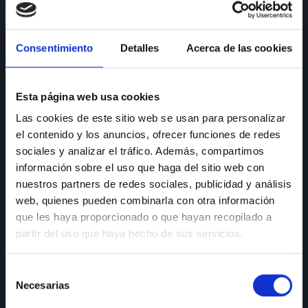
CONSULTAS
Consentimiento
Detalles
Acerca de las cookies
Teléfono de consulta:
91 606 42 43
Esta página web usa cookies
91 690 96 63
Las cookies de este sitio web se usan para personalizar
Móvil:
636 59 60 42
el contenido y los anuncios, ofrecer funciones de redes
sociales y analizar el tráfico. Además, compartimos
E-mail:
info@nectali.com
información sobre el uso que haga del sitio web con
nuestros partners de redes sociales, publicidad y análisis
web, quienes pueden combinarla con otra información
SHOWROOM
que les haya proporcionado o que hayan recopilado a
partir del uso que haya hecho de sus servicios.
Timanfaya, 15, 17 y 19
28970 Humanes de Madrid
Selección
Necesarias
de
Lunes a viernes:
de 9:30 a 13:30 y de 15:00 a 19:00
Sábados de:
9:30 A 13:30
consentimiento