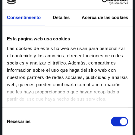
CONSULTAS
Consentimiento
Detalles
Acerca de las cookies
Teléfono de consulta:
91 606 42 43
91 690 96 63
Esta página web usa cookies
Las cookies de este sitio web se usan para personalizar
Móvil:
636 59 60 42
el contenido y los anuncios, ofrecer funciones de redes
E-mail:
info@nectali.com
sociales y analizar el tráfico. Además, compartimos
información sobre el uso que haga del sitio web con
nuestros partners de redes sociales, publicidad y análisis
web, quienes pueden combinarla con otra información
SHOWROOM
que les haya proporcionado o que hayan recopilado a
partir del uso que haya hecho de sus servicios.
Timanfaya, 15, 17 y 19
28970 Humanes de Madrid
Selección
Lunes a viernes:
de 9:30 a 13:30 y de 15:00 a 19:00
Necesarias
de
Sábados de:
9:30 A 13:30
consentimiento