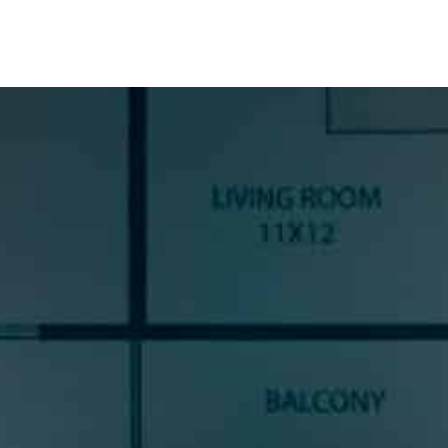
SUSCRÍBETE A NUESTRA
NEWSLETTER
Si quieres estar al día en todas las novedades, tendencias y
noticias del sector cocinas, si eres una amante del diseño de
cocinas, o un profesional del sector, déjanos tus datos y
prometemos enviarte contenido de mucho valor.