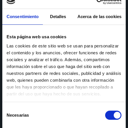
CONSULTAS
Consentimiento
Detalles
Acerca de las cookies
Teléfono de consulta:
91 606 42 43
91 690 96 63
Esta página web usa cookies
Las cookies de este sitio web se usan para personalizar
Móvil:
636 59 60 42
el contenido y los anuncios, ofrecer funciones de redes
E-mail:
info@nectali.com
sociales y analizar el tráfico. Además, compartimos
información sobre el uso que haga del sitio web con
nuestros partners de redes sociales, publicidad y análisis
web, quienes pueden combinarla con otra información
SHOWROOM
que les haya proporcionado o que hayan recopilado a
partir del uso que haya hecho de sus servicios.
Timanfaya, 15, 17 y 19
28970 Humanes de Madrid
Selección
Lunes a viernes:
de 9:30 a 13:30 y de 15:00 a 19:00
Necesarias
de
Sábados de:
9:30 A 13:30
consentimiento