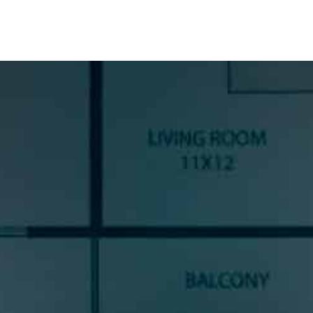
SUSCRÍBETE A NUESTRA
NEWSLETTER
Si quieres estar al día en todas las novedades, tendencias y
noticias del sector cocinas, si eres una amante del diseño de
cocinas, o un profesional del sector, déjanos tus datos y
prometemos enviarte contenido de mucho valor.