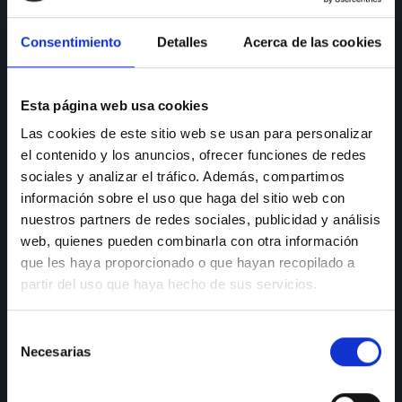
CONSULTAS
Consentimiento
Detalles
Acerca de las cookies
Teléfono de consulta:
91 606 42 43
91 690 96 63
Esta página web usa cookies
Móvil:
636 59 60 42
Las cookies de este sitio web se usan para personalizar
el contenido y los anuncios, ofrecer funciones de redes
E-mail:
info@nectali.com
sociales y analizar el tráfico. Además, compartimos
información sobre el uso que haga del sitio web con
nuestros partners de redes sociales, publicidad y análisis
SHOWROOM
web, quienes pueden combinarla con otra información
que les haya proporcionado o que hayan recopilado a
Timanfaya, 15, 17 y 19
partir del uso que haya hecho de sus servicios.
28970 Humanes de Madrid
Selección
Lunes a viernes:
de 9:30 a 13:30 y de 15:00 a 19:00
Necesarias
Sábados de:
9:30 A 13:30
de
consentimiento