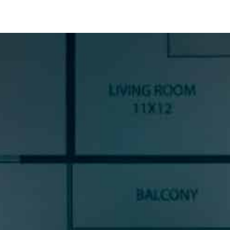
SUSCRÍBETE A NUESTRA
NEWSLETTER
Si quieres estar al día en todas las novedades, tendencias y
noticias del sector cocinas, si eres una amante del diseño de
cocinas, o un profesional del sector, déjanos tus datos y
prometemos enviarte contenido de mucho valor.