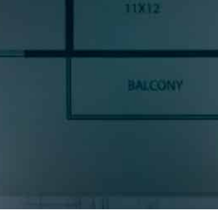
SUSCRÍBETE A NUESTRA
NEWSLETTE
ncias y noticias del sector cocinas, si eres una amante del diseño de coc
prometemos enviarte contenido de mucho valor.
* S