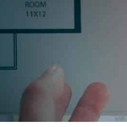
R
inas, o un profesional del sector, déjanos tus datos y
uscribiéndote aceptas nuestra política de privacidad