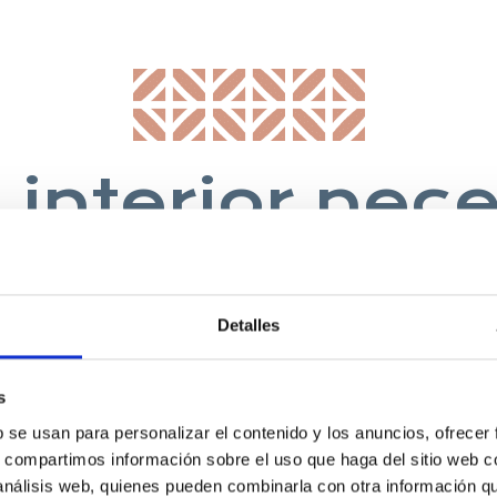
 interior nec
nfortable y u
cocina”
Detalles
s
HERBERT LAWRENCE, 1930, ESCRITOR
b se usan para personalizar el contenido y los anuncios, ofrecer
s, compartimos información sobre el uso que haga del sitio web 
 análisis web, quienes pueden combinarla con otra información q