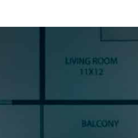
SUSCRÍBETE A NUESTRA
NEWSLETTER
Si quieres estar al día en todas las novedades, tendencias y
noticias del sector cocinas, si eres una amante del diseño de
cocinas, o un profesional del sector, déjanos tus datos y
prometemos enviarte contenido de mucho valor.