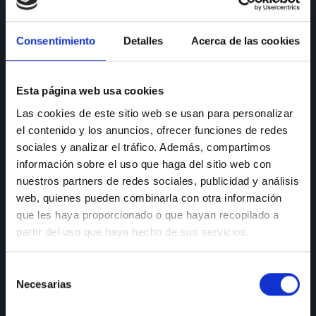
CONSULTAS
Consentimiento
Detalles
Acerca de las cookies
Teléfono de consulta:
91 606 42 43
91 690 96 63
Esta página web usa cookies
Las cookies de este sitio web se usan para personalizar
Móvil:
636 59 60 42
el contenido y los anuncios, ofrecer funciones de redes
E-mail:
info@nectali.com
sociales y analizar el tráfico. Además, compartimos
información sobre el uso que haga del sitio web con
nuestros partners de redes sociales, publicidad y análisis
web, quienes pueden combinarla con otra información
SHOWROOM
que les haya proporcionado o que hayan recopilado a
partir del uso que haya hecho de sus servicios.
Timanfaya, 15, 17 y 19
28970 Humanes de Madrid
Selección
Lunes a viernes:
de 9:30 a 13:30 y de 15:00 a 19:00
Necesarias
de
Sábados de:
9:30 A 13:30
consentimiento