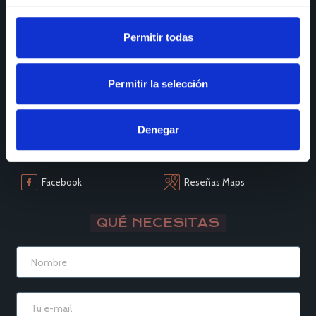
Lunes a viernes:
de 9:30 a 13:30 y de 15:00 a 19:00
Permitir todas
Sábados de:
9:30 A 13:30
Permitir la selección
SÍGUENOS
Instagram
LinkedIn
Denegar
Houzz
YouTube
Facebook
Reseñas Maps
QUÉ NECESITAS