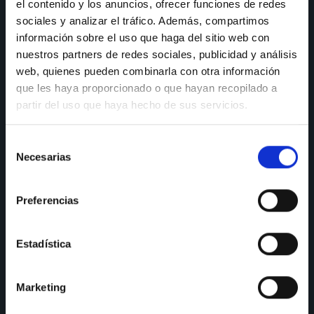
nuestros canales y te responderemos a la mayor brevedad.
el contenido y los anuncios, ofrecer funciones de redes
Y si quieres que te ayudemos en el diseño de tu cocina, ¡no
sociales y analizar el tráfico. Además, compartimos
olvides reservar tu cita en nuestro showroom!
información sobre el uso que haga del sitio web con
nuestros partners de redes sociales, publicidad y análisis
web, quienes pueden combinarla con otra información
CONSULTAS
que les haya proporcionado o que hayan recopilado a
partir del uso que haya hecho de sus servicios.
Teléfono de consulta:
91 606 42 43
Selección
91 690 96 63
Necesarias
de
consentimiento
Móvil:
636 59 60 42
Preferencias
E-mail:
info@nectali.com
Estadística
SHOWROOM
Marketing
Timanfaya, 15, 17 y 19
28970 Humanes de Madrid