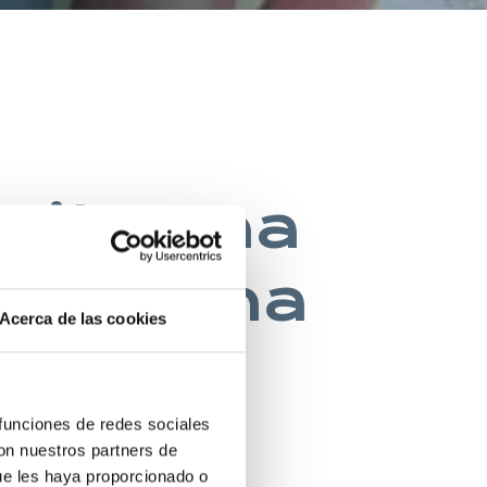
esita una
na buena
Acerca de las cookies
 funciones de redes sociales
 INGLES
con nuestros partners de
ue les haya proporcionado o