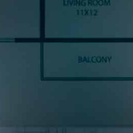
SUSCRÍBETE A NUESTRA
NEWSLETTE
ncias y noticias del sector cocinas, si eres una amante del diseño de coc
prometemos enviarte contenido de mucho valor.
* S