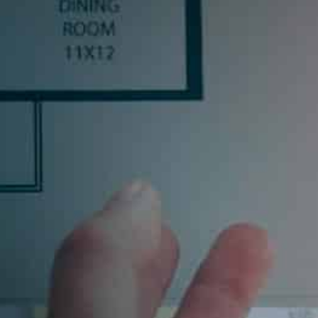
R
inas, o un profesional del sector, déjanos tus datos y
uscribiéndote aceptas nuestra política de privacidad