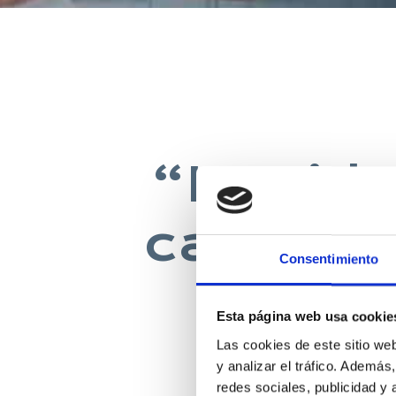
“La vida
casa co
Consentimiento
Esta página web usa cookie
Las cookies de este sitio we
DAVID 
y analizar el tráfico. Ademá
redes sociales, publicidad y