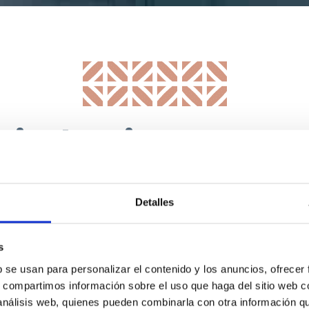
 interior nec
nfortable y u
Detalles
cocina”
s
b se usan para personalizar el contenido y los anuncios, ofrecer
HERBERT LAWRENCE, 1930, ESCRITOR
s, compartimos información sobre el uso que haga del sitio web 
 análisis web, quienes pueden combinarla con otra información q